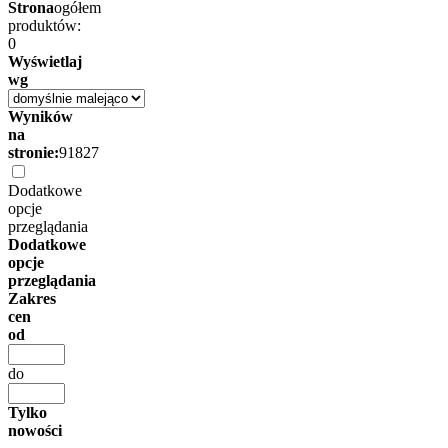
Strona
ogółem
produktów:
0
Wyświetlaj
wg
Wyników
na
stronie:
9
18
27
Dodatkowe
opcje
przeglądania
Dodatkowe
opcje
przeglądania
Zakres
cen
od
do
Tylko
nowości