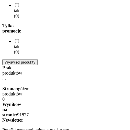
tak
(0)
Tylko
promocje
tak
(0)
Brak
produktów
...
Strona
ogółem
produktów:
0
Wyników
na
stronie:
9
18
27
Newsletter
Prześlij nam swój adres e-mail, a my