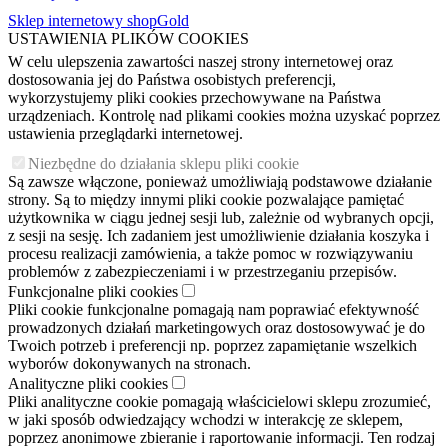
Sklep internetowy shopGold
USTAWIENIA PLIKÓW COOKIES
W celu ulepszenia zawartości naszej strony internetowej oraz
dostosowania jej do Państwa osobistych preferencji,
wykorzystujemy pliki cookies przechowywane na Państwa
urządzeniach. Kontrolę nad plikami cookies można uzyskać poprzez
ustawienia przeglądarki internetowej.
Niezbędne do działania sklepu pliki cookie
Są zawsze włączone, ponieważ umożliwiają podstawowe działanie
strony. Są to między innymi pliki cookie pozwalające pamiętać
użytkownika w ciągu jednej sesji lub, zależnie od wybranych opcji,
z sesji na sesję. Ich zadaniem jest umożliwienie działania koszyka i
procesu realizacji zamówienia, a także pomoc w rozwiązywaniu
problemów z zabezpieczeniami i w przestrzeganiu przepisów.
Funkcjonalne pliki cookies
Pliki cookie funkcjonalne pomagają nam poprawiać efektywność
prowadzonych działań marketingowych oraz dostosowywać je do
Twoich potrzeb i preferencji np. poprzez zapamiętanie wszelkich
wyborów dokonywanych na stronach.
Analityczne pliki cookies
Pliki analityczne cookie pomagają właścicielowi sklepu zrozumieć,
w jaki sposób odwiedzający wchodzi w interakcję ze sklepem,
poprzez anonimowe zbieranie i raportowanie informacji. Ten rodzaj